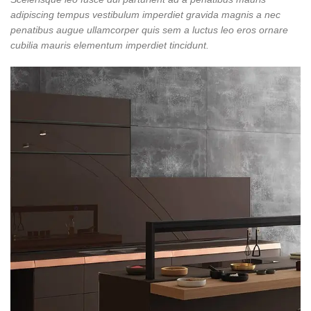
adipiscing tempus vestibulum imperdiet gravida magnis a nec
penatibus augue ullamcorper quis sem a luctus leo eros ornare
cubilia mauris elementum imperdiet tincidunt.