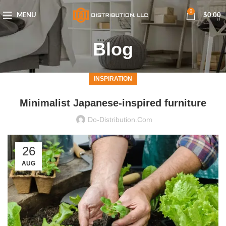
0
MENU
$
0.00
Blog
INSPIRATION
Minimalist Japanese-inspired furniture
Do-Distribution.com
26
AUG