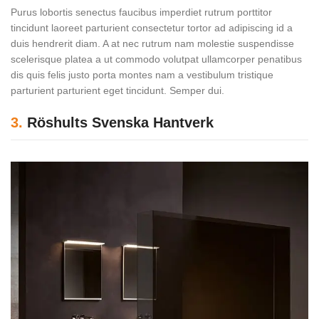
Purus lobortis senectus faucibus imperdiet rutrum porttitor
tincidunt laoreet parturient consectetur tortor ad adipiscing id a
duis hendrerit diam. A at nec rutrum nam molestie suspendisse
scelerisque platea a ut commodo volutpat ullamcorper penatibus
dis quis felis justo porta montes nam a vestibulum tristique
parturient parturient eget tincidunt. Semper dui.
3.
Röshults Svenska Hantverk