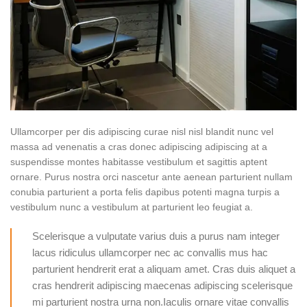
Ullamcorper per dis adipiscing curae nisl nisl blandit nunc vel
massa ad venenatis a cras donec adipiscing adipiscing at a
suspendisse montes habitasse vestibulum et sagittis aptent
ornare. Purus nostra orci nascetur ante aenean parturient nullam
conubia parturient a porta felis dapibus potenti magna turpis a
vestibulum nunc a vestibulum at parturient leo feugiat a.
Scelerisque a vulputate varius duis a purus nam integer
lacus ridiculus ullamcorper nec ac convallis mus hac
parturient hendrerit erat a aliquam amet. Cras duis aliquet a
cras hendrerit adipiscing maecenas adipiscing scelerisque
mi parturient nostra urna non.Iaculis ornare vitae convallis